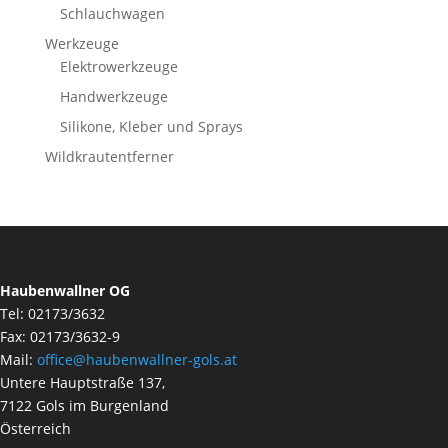
Schlauchwagen
Werkzeuge
Elektrowerkzeuge
Handwerkzeuge
Silikone, Kleber und Sprays
Wildkrautentferner
Haubenwallner OG
Tel: 02173/3632
Fax: 02173/3632-9
Mail:
office@haubenwallner-gols.at
Untere Hauptstraße 137,
7122 Gols im Burgenland
Österreich