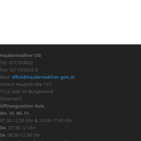
Haubenwallner OG
Tel: 02173/3632
Fax: 02173/3632-9
Mail:
office@haubenwallner-gols.at
Untere Hauptstraße 137,
7122 Gols im Burgenland
Österreich
Öffnungszeiten Gols
Mo. Di. Mi. Fr.
07.30-12.00 Uhr & 13.00-17.00 Uhr
Do
. 07.30-12 Uhr
Sa.
08.00-12.00 Uhr