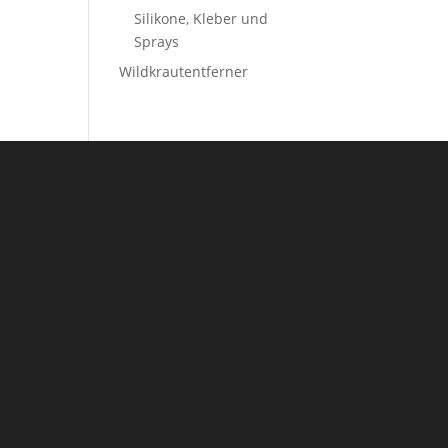
Silikone, Kleber und
Sprays
Wildkrautentferner