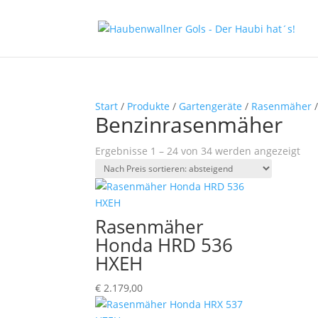
Start
/
Produkte
/
Gartengeräte
/
Rasenmäher
/
Benzinrasenmäher
Na
Ergebnisse 1 – 24 von 34 werden angezeigt
Pre
sort
abs
Rasenmäher
Honda HRD 536
HXEH
€
2.179,00