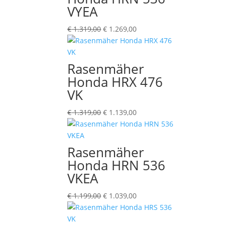
VYEA
Ursprünglicher
Aktueller
€
1.319,00
€
1.269,00
Preis
Preis
war:
ist:
€ 1.319,00
€ 1.269,00.
Rasenmäher
Honda HRX 476
VK
Ursprünglicher
Aktueller
€
1.319,00
€
1.139,00
Preis
Preis
war:
ist:
€ 1.319,00
€ 1.139,00.
Rasenmäher
Honda HRN 536
VKEA
Ursprünglicher
Aktueller
€
1.199,00
€
1.039,00
Preis
Preis
war:
ist: