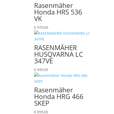
€ 1.199,00
€ 1.039,00.
Rasenmäher
Honda HRS 536
VK
€
979,00
RASENMÄHER
HUSQVARNA LC
347VE
€
899,00
Rasenmäher
Honda HRG 466
SKEP
€
899,00