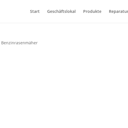
Start
Geschäftslokal
Produkte
Reparatu
 Benzinrasenmäher
ch
is
iert:
teigend