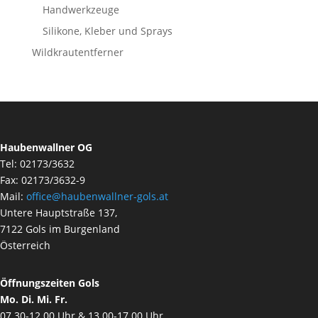
Handwerkzeuge
Silikone, Kleber und Sprays
Wildkrautentferner
Haubenwallner OG
Tel: 02173/3632
Fax: 02173/3632-9
Mail:
office@haubenwallner-gols.at
Untere Hauptstraße 137,
7122 Gols im Burgenland
Österreich
Öffnungszeiten Gols
Mo. Di. Mi. Fr.
07.30-12.00 Uhr & 13.00-17.00 Uhr