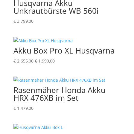
Husqvarna Akku
Unkrautbürste WB 560i
€
3.799,00
Akku Box Pro XL Husqvarna
Ursprünglicher
Aktueller
€
2.655,00
€
1.990,00
Preis
Preis
war:
ist:
€ 2.655,00
€ 1.990,00.
Rasenmäher Honda Akku
HRX 476XB im Set
€
1.479,00