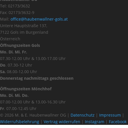
Tel: 02173/3632
Fax: 02173/3632-9
Mail:
office@haubenwallner-gols.at
Untere Hauptstraße 137,
7122 Gols im Burgenland
Österreich
Öffnungszeiten Gols
Mo. Di. Mi. Fr.
07.30-12.00 Uhr & 13.00-17.00 Uhr
Do
. 07.30-12 Uhr
Sa.
08.00-12.00 Uhr
Donnerstag nachmittags geschlossen
Öffnungszeiten Mönchhof
Mo. Di. Mi. Do.
07.00-12.00 Uhr & 13.00-16.30 Uhr
Fr
. 07.00-12.45 Uhr
© 2026 M. & E. Haubenwallner OG |
Datenschutz
|
Impressum
|
Widerrufsbelehrung
|
Vertrag widerrufen
|
Instagram
|
Facebook