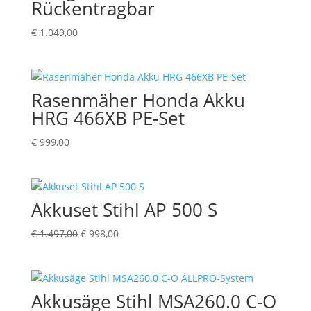
Rückentragbar
€
1.049,00
Rasenmäher Honda Akku
HRG 466XB PE-Set
€
999,00
Akkuset Stihl AP 500 S
Ursprünglicher
Aktueller
€
1.497,00
€
998,00
Preis
Preis
war:
ist:
€ 1.497,00
€ 998,00.
Akkusäge Stihl MSA260.0 C-O