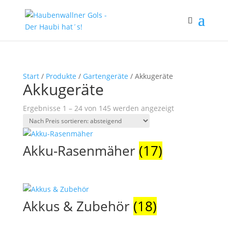
Start
/
Produkte
/
Gartengeräte
/ Akkugeräte
Akkugeräte
Nach
Ergebnisse 1 – 24 von 145 werden angezeigt
Preis
sortiert:
absteigend
Akku-Rasenmäher
(17)
Akkus & Zubehör
(18)