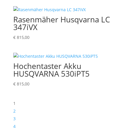
Rasenmäher Husqvarna LC
347iVX
€
815,00
Hochentaster Akku
HUSQVARNA 530iPT5
€
815,00
1
2
3
4