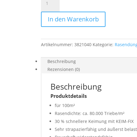
100
STRAPAZIER-
In den Warenkorb
RASEN
''PROFI''
WOLF
Menge
Artikelnummer:
3821040
Kategorie:
Rasendüng
Beschreibung
Rezensionen (0)
Beschreibung
Produktdetails
für 100m²
Rasendichte: ca. 80.000 Triebe/m²
30 % schnellere Keimung mit KEIM-FIX
Sehr strapazierfähig und äußerst belas