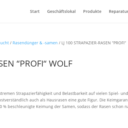
Start
Geschäftslokal
Produkte
Reparatu
zucht
/
Rasendünger & -samen
/ LJ 100 STRAPAZIER-RASEN “PROFI“
ASEN “PROFI“ WOLF
remen Strapazierfähigkeit und Belastbarkeit auf vielen Spiel- un
stverständlich auch als Hausrasen eine gute Figur. Die Keimgaran
 30 % beschleunigte Keimung der Samen, sodass der Rasen schon n