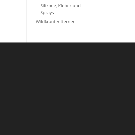
Silikone, Kleber und
Sprays
Wildkrautentferner