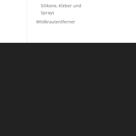
Silikone, Kleber und
Sprays
Wildkrautentferner