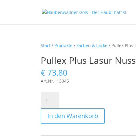
Start
/
Produkte
/
Farben & Lacke
/ Pullex Plus 
Pullex Plus Lasur Nuss 
€
73,80
Art.Nr.: 13045
Pullex
Plus
Lasur
In den Warenkorb
Nuss
2,5lt
Menge