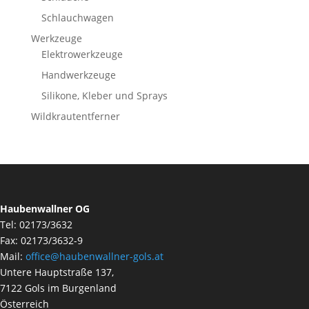
Schlauchwagen
Werkzeuge
Elektrowerkzeuge
Handwerkzeuge
Silikone, Kleber und Sprays
Wildkrautentferner
Haubenwallner OG
Tel: 02173/3632
Fax: 02173/3632-9
Mail:
office@haubenwallner-gols.at
Untere Hauptstraße 137,
7122 Gols im Burgenland
Österreich