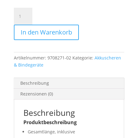
Husqvarna
Aspire
PS30X-
In den Warenkorb
P4A
+
Aspire
+
Artikelnummer:
9708271-02
Kategorie:
Akkuscheren
Stange
& Bindegeräte
mit
Akku
und
Beschreibung
Ladegerät
Rezensionen (0)
Menge
Beschreibung
Produktbeschreibung
Gesamtlänge, inklusive