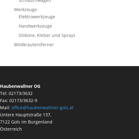
Schlauchwagen
Werkzeuge
Elektrowerkzeuge
Handwerkzeuge
Silikone, Kleber und Sprays
Wildkrautentferner
Haubenwallner OG
Tel: 02173/3632
Fax: 02173/3632-9
Mail:
office@haubenwallner-gols.at
Untere Hauptstraße 137,
7122 Gols im Burgenland
Österreich