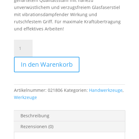
gehärtetem Qualitätsstahl mit nahezu
unverwüstlichem und verzugsfreiem Glasfaserstiel
mit vibrationsdämpfender Wirkung und
rutschfestem Griff. Für maximale Kraftübertragung
und effektives Arbeiten!
Schlosserhammer
FGS
500g
In den Warenkorb
Menge
Artikelnummer:
021806
Kategorien:
Handwerkzeuge
,
Werkzeuge
Beschreibung
Rezensionen (0)