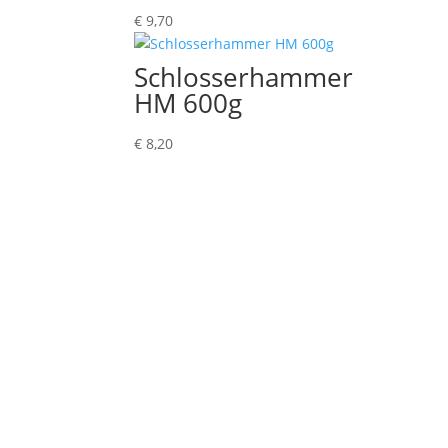
€
9,70
Schlosserhammer
HM 600g
€
8,20