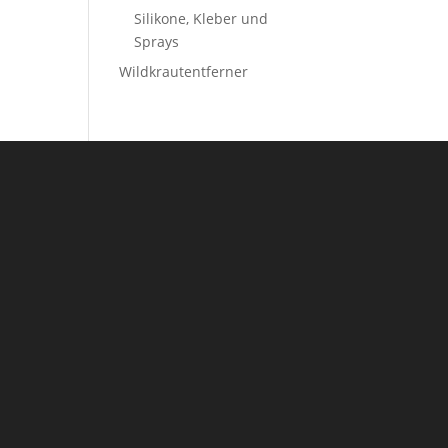
Silikone, Kleber und
Sprays
Wildkrautentferner