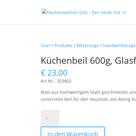
Start
/
Produkte
/
Werkzeuge
/
Handwerkzeuge
Küchenbeil 600g, Glas
€
23,00
Art.Nr.: 353802
Blatt aus hochwertigem Stahl geschmiedet und 
universelle Beil für den Haushalt, von Reisig 
Küchenbeil
600g,
Glasfaser
In den Warenkorb
Menge