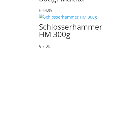
€
64,99
Schlosserhammer
HM 300g
€
7,30