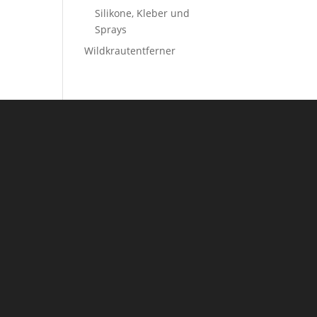
Silikone, Kleber und
Sprays
Wildkrautentferner