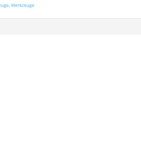
euge
,
Werkzeuge