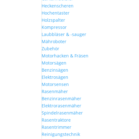
Heckenscheren
Hochentaster
Holzspalter
Kompressor
Laubbläser & -sauger
Mähroboter
Zubehör
Motorhacken & Fräsen
Motorsägen
Benzinsägen
Elektrosägen
Motorsensen
Rasenmäher
Benzinrasenmäher
Elektrorasenmäher
Spindelrasenmäher
Rasentraktore
Rasentrimmer
Reinigungstechnik