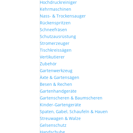
Hochdruckreiniger
Kehrmaschinen
Nass- & Trockensauger
Rückenspritzen
Schneefräsen
Schutzausrüstung
Stromerzeuger
Tischkreissägen
Vertikutierer
Zubehör
Gartenwerkzeug
Äxte & Gartensägen
Besen & Rechen
Gartenhandgeräte
Gartenscheren & Baumscheren
Kinder-Gartengeräte
Spaten, Gabel, Schaufeln & Hauen
Streuwagen & Walze
Gelsenschutz
Handschuhe