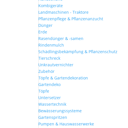
Kombigeräte
Landmaschinen - Traktore
Pflanzenpflege & Pflanzenanzucht
Dünger
Erde
Rasendünger & -samen
Rindenmulch
Schädlingsbekämpfung & Pflanzenschutz
Tierschreck
Unkrautvernichter
Zubehör
Töpfe & Gartendekoration
Gartendeko
Töpfe
Untersetzer
Wassertechnik
Bewässerungssysteme
Gartenspritzen
Pumpen & Hauswasserwerke