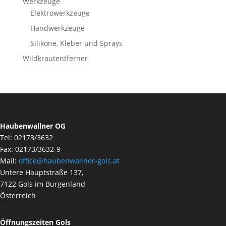
Werkzeuge
Elektrowerkzeuge
Handwerkzeuge
Silikone, Kleber und Sprays
Wildkrautentferner
Haubenwallner OG
Tel: 02173/3632
Fax: 02173/3632-9
Mail:
office@haubenwallner-gols.at
Untere Hauptstraße 137,
7122 Gols im Burgenland
Österreich
Öffnungszeiten Gols