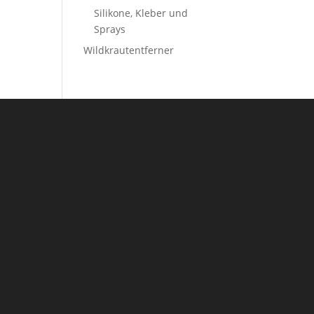
Silikone, Kleber und
Sprays
Wildkrautentferner