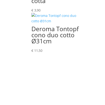
cotta
€
3,90
Deroma Tontopf
cono duo cotto
Ø31cm
€
11,50