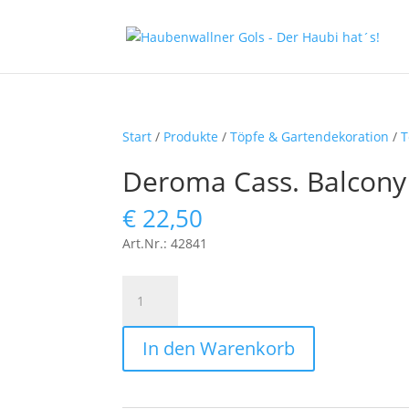
Start
/
Produkte
/
Töpfe & Gartendekoration
/
T
Deroma Cass. Balcon
€
22,50
Art.Nr.: 42841
Deroma
Cass.
Balcony
In den Warenkorb
Samba
Ø55cm
rot