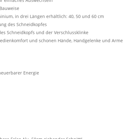
ür einfaches Auswechseln
l-Bauweise
inium, in drei Längen erhältlich: 40, 50 und 60 cm
lung des Schneidkopfes
g des Schneidkopfs und der Verschlussklinke
edienkomfort und schonen Hände, Handgelenke und Arme
rneuerbarer Energie