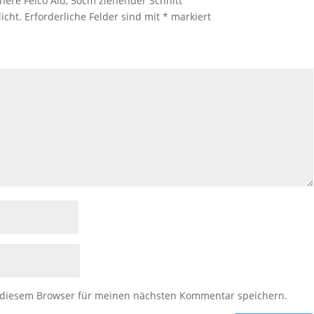
here Felco Alu, 50cm ziehender Schnitt“
icht.
Erforderliche Felder sind mit
*
markiert
 diesem Browser für meinen nächsten Kommentar speichern.