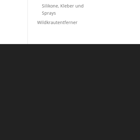
Silikone, Kleber und
Sprays
Wildkrautentferner