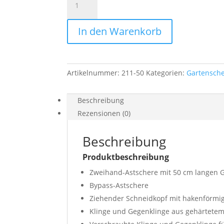
Felco
Alu,
In den Warenkorb
50cm
ziehender
Schnitt
Menge
Artikelnummer:
211-50
Kategorien:
Gartensch
Beschreibung
Rezensionen (0)
Beschreibung
Produktbeschreibung
Zweihand-Astschere mit 50 cm langen G
Bypass-Astschere
Ziehender Schneidkopf mit hakenförmi
Klinge und Gegenklinge aus gehärtetem