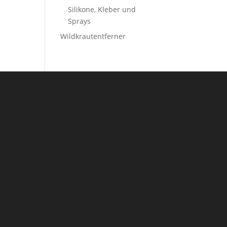
Silikone, Kleber und
Sprays
Wildkrautentferner