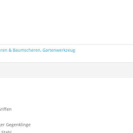
eren & Baumscheren
,
Gartenwerkzeug
riffen
ger Gegenklinge
 Stahl