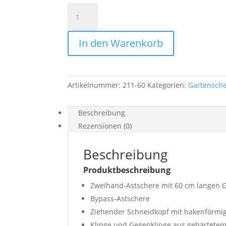
Baumschere
Felco
Alu
In den Warenkorb
60cm
ziehender
Schnitt
Menge
Artikelnummer:
211-60
Kategorien:
Gartensch
Beschreibung
Rezensionen (0)
Beschreibung
Produktbeschreibung
Zweihand-Astschere mit 60 cm langen G
Bypass-Astschere
Ziehender Schneidkopf mit hakenförmi
Klinge und Gegenklinge aus gehärtetem