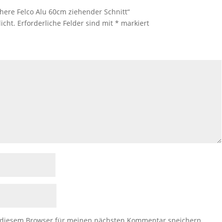
here Felco Alu 60cm ziehender Schnitt“
icht.
Erforderliche Felder sind mit
*
markiert
 diesem Browser für meinen nächsten Kommentar speichern.