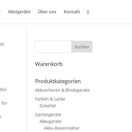
r
Mietgeräte
Über uns
Kontakt
itt
Suchen
Warenkorb
Produktkategorien
iden
Akkuscheren & Bindegeräte
Farben & Lacke
 für
Zubehör
Gartengeräte
e
Akkugeräte
Akku-Rasenmäher