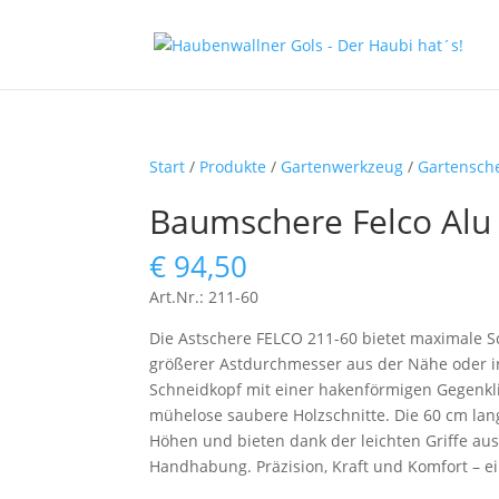
Start
/
Produkte
/
Gartenwerkzeug
/
Gartensch
Baumschere Felco Alu 
€
94,50
Art.Nr.: 211-60
Die Astschere FELCO 211-60 bietet maximale Sc
größerer Astdurchmesser aus der Nähe oder in
Schneidkopf mit einer hakenförmigen Gegenklin
mühelose saubere Holzschnitte. Die 60 cm lan
Höhen und bieten dank der leichten Griffe a
Handhabung. Präzision, Kraft und Komfort – ei