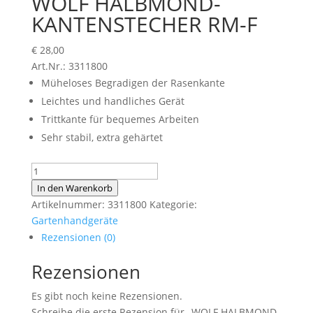
WOLF HALBMOND-
KANTENSTECHER RM-F
€
28,00
Art.Nr.: 3311800
Müheloses Begradigen der Rasenkante
Leichtes und handliches Gerät
Trittkante für bequemes Arbeiten
Sehr stabil, extra gehärtet
WOLF
HALBMOND-
In den Warenkorb
KANTENSTECHER
Artikelnummer:
3311800
Kategorie:
RM-
Gartenhandgeräte
F
Rezensionen (0)
Menge
Rezensionen
Es gibt noch keine Rezensionen.
Schreibe die erste Rezension für „WOLF HALBMOND-