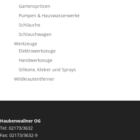
Gartenspritzen
Pumpen & Hauswasserwerke
Schläuche
Schlauchwagen
Werkzeuge
Elektrowerkzeuge
Handwerkzeuge
Silikone, Kleber und Sprays
Wildkrautentferner
Haubenwallner OG
Tel: 02173/3632
Fax: 02173/3632-9