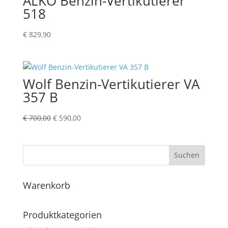
ALKO Benzin-Vertikutierer
518
€
829,90
Wolf Benzin-Vertikutierer VA
357 B
Ursprünglicher
Aktueller
€
700,00
€
590,00
Preis
Preis
war:
ist:
€ 700,00
€ 590,00.
Suchen
Warenkorb
Produktkategorien