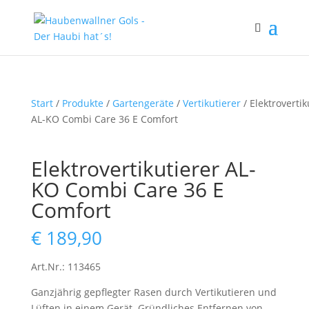
Start
/
Produkte
/
Gartengeräte
/
Vertikutierer
/ Elektrovertik
AL-KO Combi Care 36 E Comfort
Elektrovertikutierer AL-
KO Combi Care 36 E
Comfort
€
189,90
Art.Nr.: 113465
Ganzjährig gepflegter Rasen durch Vertikutieren und
Lüften in einem Gerät. Gründliches Entfernen von