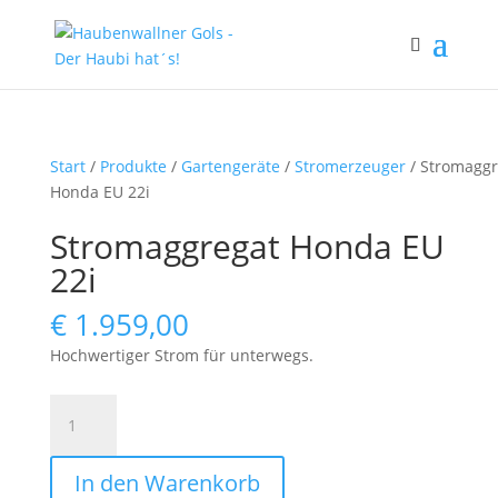
Start
/
Produkte
/
Gartengeräte
/
Stromerzeuger
/ Stromaggr
Honda EU 22i
Stromaggregat Honda EU
22i
€
1.959,00
Hochwertiger Strom für unterwegs.
Stromaggregat
Honda
EU
In den Warenkorb
22i