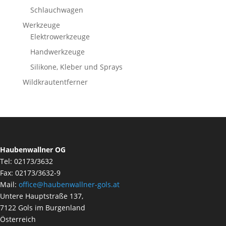
Schlauchwagen
Werkzeuge
Elektrowerkzeuge
Handwerkzeuge
Silikone, Kleber und Sprays
Wildkrautentferner
Haubenwallner OG
Tel: 02173/3632
Fax: 02173/3632-9
Mail:
office@haubenwallner-gols.at
Untere Hauptstraße 137,
7122 Gols im Burgenland
Österreich