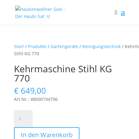
Start
/
Produkte
/
Gartengeräte
/
Reinigungstechnik
/ Kehrm
Stihl KG 770
Kehrmaschine Stihl KG
770
€
649,00
Art.Nr.: 48600194706
Kehrmaschine
Stihl
KG
In den Warenkorb
770