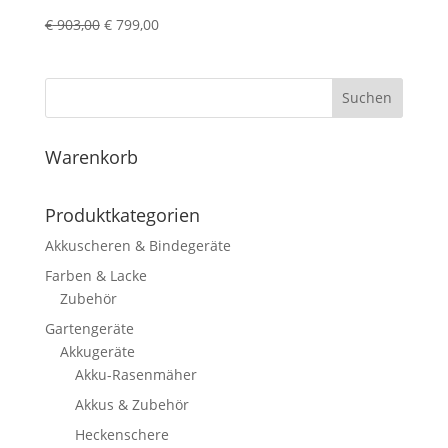
Ursprünglicher
Aktueller
€
903,00
€
799,00
Preis
Preis
war:
ist:
€ 903,00
€ 799,00.
Suchen
Warenkorb
Produktkategorien
Akkuscheren & Bindegeräte
Farben & Lacke
Zubehör
Gartengeräte
Akkugeräte
Akku-Rasenmäher
Akkus & Zubehör
Heckenschere