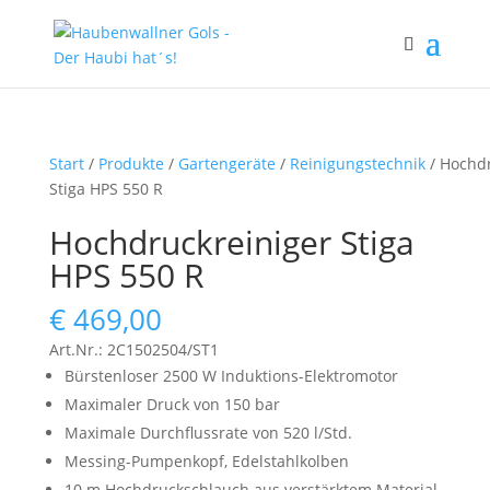
Start
/
Produkte
/
Gartengeräte
/
Reinigungstechnik
/ Hochdr
Stiga HPS 550 R
Hochdruckreiniger Stiga
HPS 550 R
€
469,00
Art.Nr.: 2C1502504/ST1
Bürstenloser 2500 W Induktions-Elektromotor
Maximaler Druck von 150 bar
Maximale Durchflussrate von 520 l/Std.
Messing-Pumpenkopf, Edelstahlkolben
10 m Hochdruckschlauch aus verstärktem Material