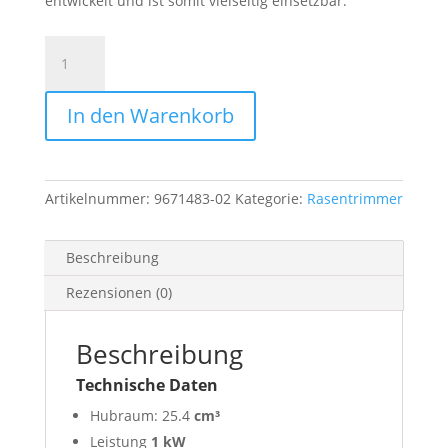
entwickelt und ist somit vielseitig einsetzbar.
Rasentrimmer
HUSQVARNA
525LK
In den Warenkorb
Menge
Artikelnummer:
9671483-02
Kategorie:
Rasentrimmer
Beschreibung
Rezensionen (0)
Beschreibung
Technische Daten
Hubraum: 25.4
cm³
Leistung
1 kW