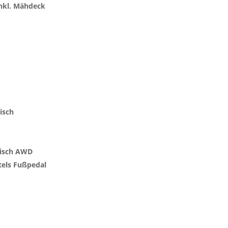
nkl. Mähdeck
isch
tisch AWD
tels Fußpedal