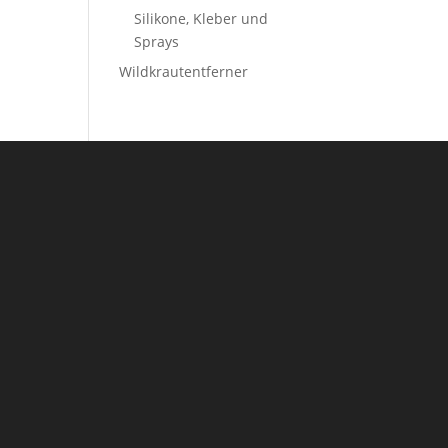
Silikone, Kleber und
Sprays
Wildkrautentferner