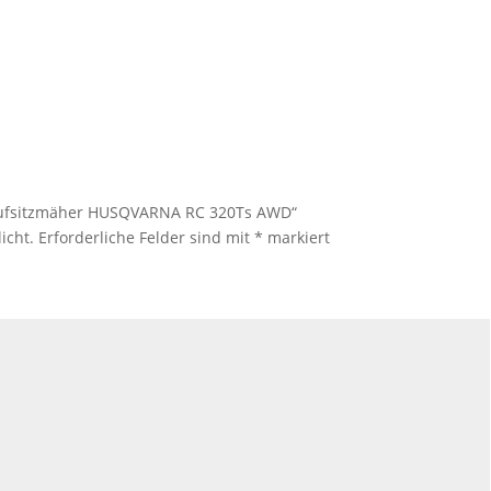
r Aufsitzmäher HUSQVARNA RC 320Ts AWD“
icht.
Erforderliche Felder sind mit
*
markiert