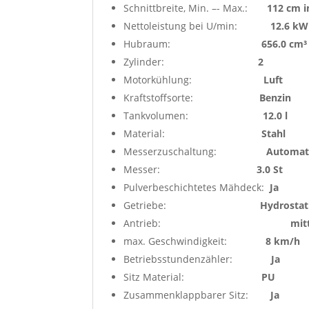
Schnittbreite, Min. –- Max.:
112 cm i
Nettoleistung bei U/min:
12.6 kW
Hubraum:
656.0 cm³
Zylinder:
2
Motorkühlung:
Luft
Kraftstoffsorte:
Benzin
Tankvolumen:
12.0 l
Material:
Stahl
Messerzuschaltung:
Automat
Messer:
3.0 St
Pulverbeschichtetes Mähdeck:
Ja
Getriebe:
Hydrosta
Antrieb:
mit
max. Geschwindigkeit:
8 km/h
Betriebsstundenzähler:
Ja
Sitz Material:
PU
Zusammenklappbarer Sitz:
Ja