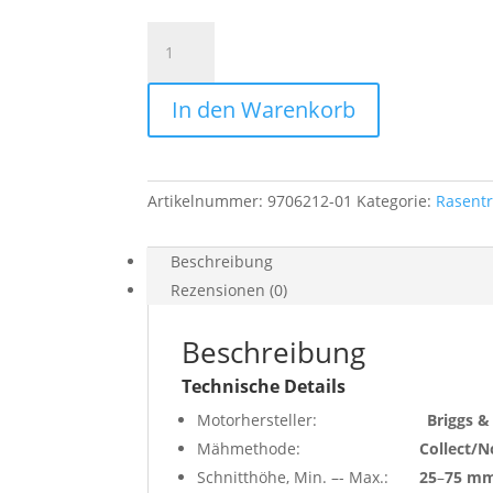
Rider
Aufsitzmäher
HUSQVARNA
In den Warenkorb
RC
320Ts
AWD
Menge
Artikelnummer:
9706212-01
Kategorie:
Rasentr
Beschreibung
Rezensionen (0)
Beschreibung
Technische Details
Motorhersteller:
Briggs &
Mähmethode:
Collect/N
Schnitthöhe, Min. –- Max.:
25
–
75 m