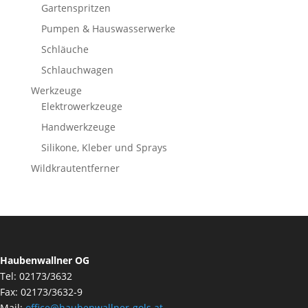
Gartenspritzen
Pumpen & Hauswasserwerke
Schläuche
Schlauchwagen
Werkzeuge
Elektrowerkzeuge
Handwerkzeuge
Silikone, Kleber und Sprays
Wildkrautentferner
Haubenwallner OG
Tel: 02173/3632
Fax: 02173/3632-9
Mail:
office@haubenwallner-gols.at