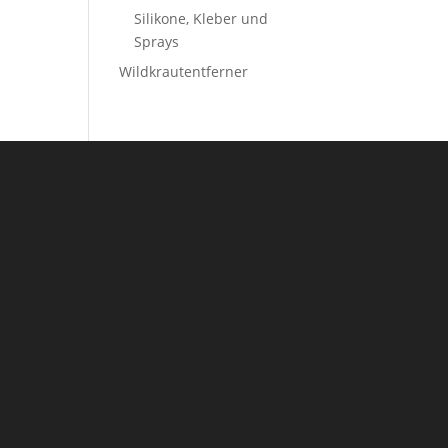
Silikone, Kleber und
Sprays
Wildkrautentferner