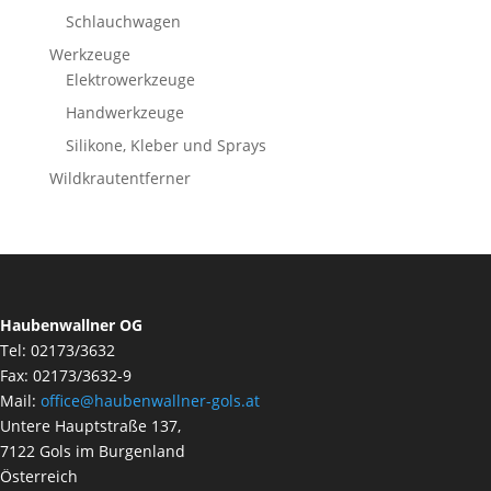
Schlauchwagen
Werkzeuge
Elektrowerkzeuge
Handwerkzeuge
Silikone, Kleber und Sprays
Wildkrautentferner
Haubenwallner OG
Tel: 02173/3632
Fax: 02173/3632-9
Mail:
office@haubenwallner-gols.at
Untere Hauptstraße 137,
7122 Gols im Burgenland
Österreich