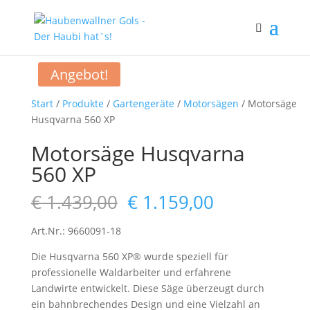
Angebot!
Start
/
Produkte
/
Gartengeräte
/
Motorsägen
/ Motorsäge
Husqvarna 560 XP
Motorsäge Husqvarna
560 XP
Ursprünglicher
Aktueller
€
1.439,00
€
1.159,00
Preis
Preis
war:
ist:
Art.Nr.: 9660091-18
€ 1.439,00
€ 1.159,00.
Die Husqvarna 560 XP® wurde speziell für
professionelle Waldarbeiter und erfahrene
Landwirte entwickelt. Diese Säge überzeugt durch
ein bahnbrechendes Design und eine Vielzahl an