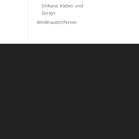
Silikone, Kleber und
Sprays
Wildkrautentferner