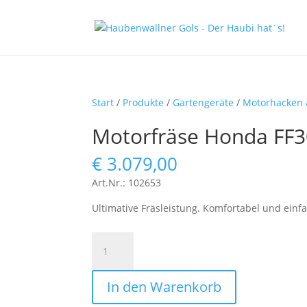
Start
/
Produkte
/
Gartengeräte
/
Motorhacken 
Motorfräse Honda FF
€
3.079,00
Art.Nr.: 102653
Ultimative Fräsleistung. Komfortabel und einf
Motorfräse
Honda
FF300
In den Warenkorb
Menge