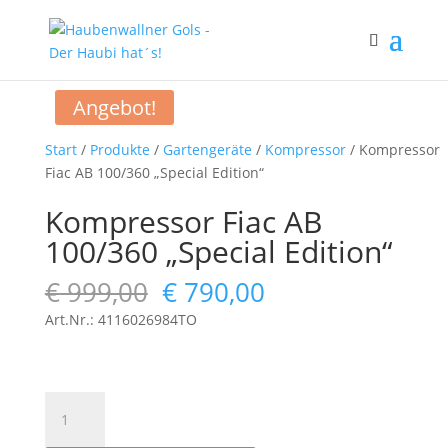
Angebot!
Start
/
Produkte
/
Gartengeräte
/
Kompressor
/ Kompressor
Fiac AB 100/360 „Special Edition“
Kompressor Fiac AB
100/360 „Special Edition“
Ursprünglicher
Aktueller
€
999,00
€
790,00
Preis
Preis
Art.Nr.: 4116026984TO
war:
ist:
€ 999,00
€ 790,00.
Kompressor
Fiac