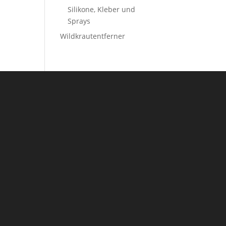
Silikone, Kleber und
Sprays
Wildkrautentferner