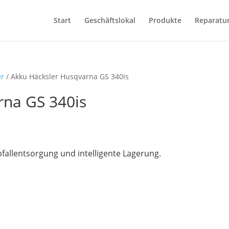
Start
Geschäftslokal
Produkte
Reparatu
er
/ Akku Häcksler Husqvarna GS 340is
rna GS 340is
bfallentsorgung und intelligente Lagerung.