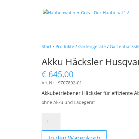
Start
/
Produkte
/
Gartengeräte
/
Gartenhäcksl
Akku Häcksler Husqva
€
645,00
Art.Nr.: 9707892-01
Akkubetriebener Häcksler für effiziente A
ohne Akku und Ladegerät
Akku
Häcksler
Husqvarna
In den Warenkorb
GS