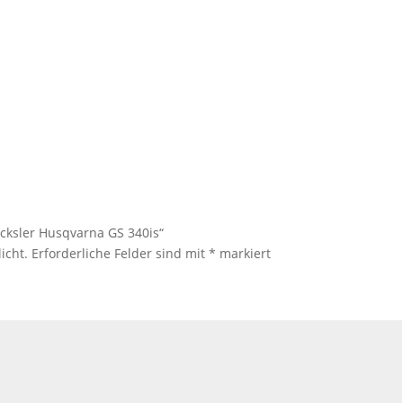
äcksler Husqvarna GS 340is“
icht.
Erforderliche Felder sind mit
*
markiert