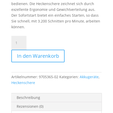
bedienen. Die Heckenschere zeichnet sich durch
exzellente Ergonomie und Gewichtverteilung aus.
Der Sofortstart bietet ein einfaches Starten, so dass
Sie schnell, mit 3.200 Schnitten pro Minute, arbeiten
können.
Heckenschere
Akku
Husqvarna
In den Warenkorb
215iHD45
Set
Menge
Artikelnummer:
9705365-02
Kategorien:
Akkugeräte
,
Heckenschere
Beschreibung
Rezensionen (0)