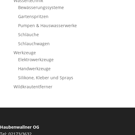
Wassertechnik
Bewässerungssysteme
Gartenspritzen
Pumpen & Hauswasserwerke
Schläuche
Schlauchwagen
Werkzeuge
Elektrowerkzeuge
Handwerkzeuge
Silikone, Kleber und Sprays
Wildkrautentferner
Haubenwallner OG
Tel: 02173/3632