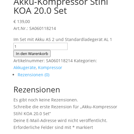
Akku-Kompressor Stihl
KOA 20.0 Set
€
139,00
Art.Nr.: SA060118214
Im Set mit Akku AS 2 und Standardladegerät AL 1
Akku-
Kompressor
In den Warenkorb
Stihl
Artikelnummer:
SA060118214
Kategorien:
KOA
Akkugeräte
,
Kompressor
20.0
Rezensionen (0)
Set
Rezensionen
Menge
Es gibt noch keine Rezensionen.
Schreibe die erste Rezension für „Akku-Kompressor
Stihl KOA 20.0 Set“
Deine E-Mail-Adresse wird nicht veröffentlicht.
Erforderliche Felder sind mit
*
markiert