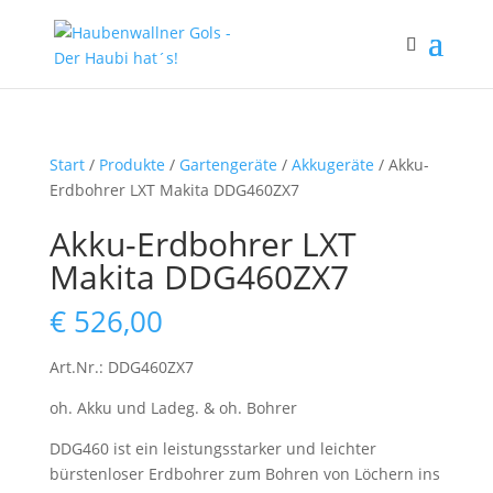
Start
/
Produkte
/
Gartengeräte
/
Akkugeräte
/ Akku-
Erdbohrer LXT Makita DDG460ZX7
Akku-Erdbohrer LXT
Makita DDG460ZX7
€
526,00
Art.Nr.: DDG460ZX7
oh. Akku und Ladeg. & oh. Bohrer
DDG460 ist ein leistungsstarker und leichter
bürstenloser Erdbohrer zum Bohren von Löchern ins