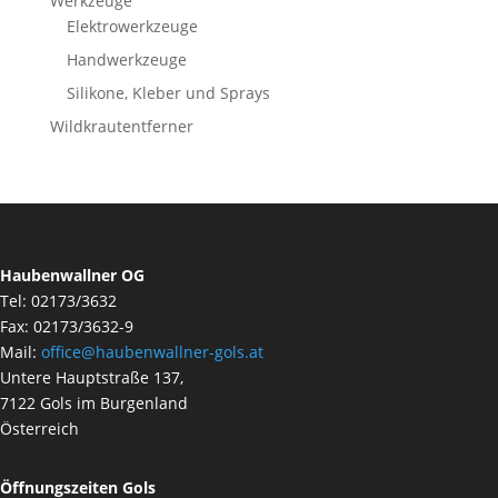
Werkzeuge
Elektrowerkzeuge
Handwerkzeuge
Silikone, Kleber und Sprays
Wildkrautentferner
Haubenwallner OG
Tel: 02173/3632
Fax: 02173/3632-9
Mail:
office@haubenwallner-gols.at
Untere Hauptstraße 137,
7122 Gols im Burgenland
Österreich
Öffnungszeiten Gols