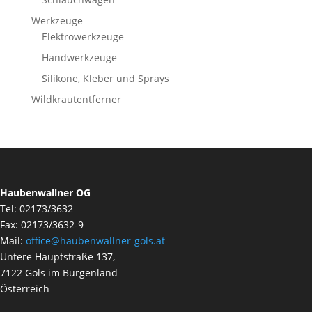
Werkzeuge
Elektrowerkzeuge
Handwerkzeuge
Silikone, Kleber und Sprays
Wildkrautentferner
Haubenwallner OG
Tel: 02173/3632
Fax: 02173/3632-9
Mail:
office@haubenwallner-gols.at
Untere Hauptstraße 137,
7122 Gols im Burgenland
Österreich