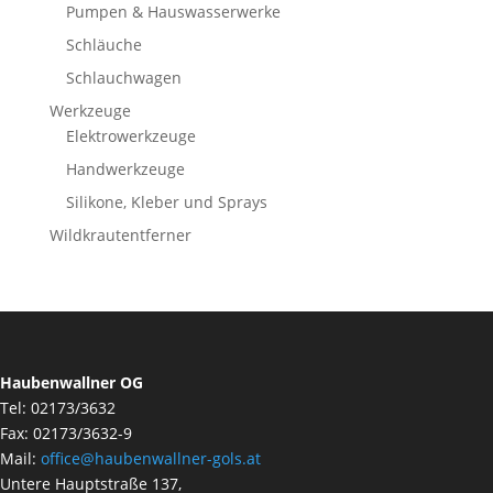
Pumpen & Hauswasserwerke
Schläuche
Schlauchwagen
Werkzeuge
Elektrowerkzeuge
Handwerkzeuge
Silikone, Kleber und Sprays
Wildkrautentferner
Haubenwallner OG
Tel: 02173/3632
Fax: 02173/3632-9
Mail:
office@haubenwallner-gols.at
Untere Hauptstraße 137,